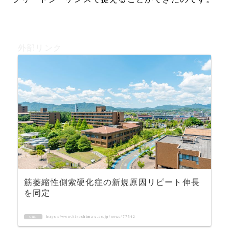
外部リンク
筋萎縮性側索硬化症の新規原因リピート伸長
を同定
https://www.hiroshima-u.ac.jp/news/77542
URL