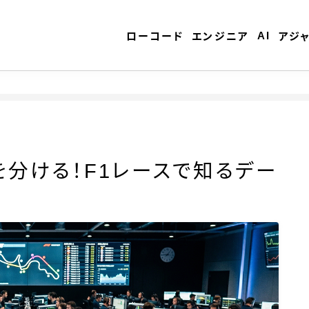
AI
ローコード
エンジニア
アジ
ローコード
分ける！F1レースで知るデー
エンジニア
AI
アジャイル
テクノロジー