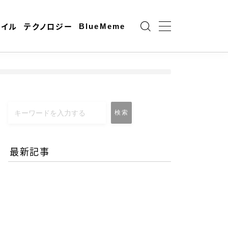
BlueMeme
ャイル
テクノロジー
検索
最新記事
エネルギー危機とAI時代の
リモートワーク-コロナ禍
との違いとは？
2026.06.25
働き方と仕事術