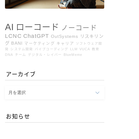
AI
ローコード
ノーコード
LCNC
ChatGPT
OutSystems
リスキリン
グ
BANI
マーケティング
キャリア
ソフトウェア開
発
システム開発
バイブコーディング
LLM
VUCA
教育
DNA
チーム
デジタル・レイバー
BlueMeme
アーカイブ
ア
ー
カ
イ
お知らせ
ブ