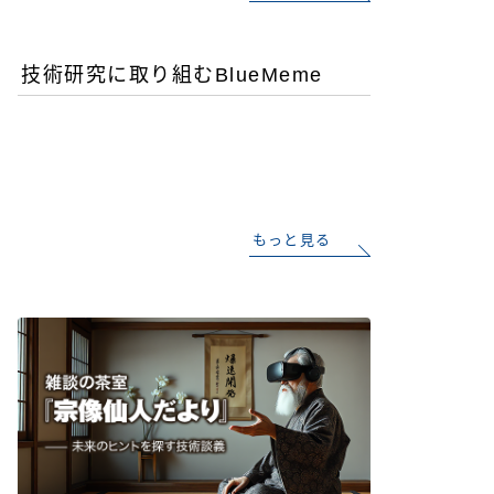
技術研究に取り組むBlueMeme
「ヒグマ風のツキノワグ
マ」は交雑種？ゲノム解析
が示す歴史的真実
もっと見る