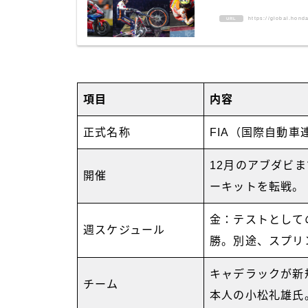
https://global.hond
URL
項目
内容
正式名称
FIA（国際自動車
12月のアブダビま
開催
ーキットを転戦。
金：テストとして
週スケジュール
勝。別途、スプリ
キャデラックが新
チーム
本人の小松礼雄氏