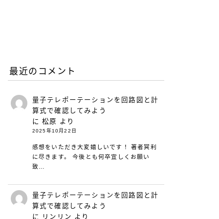
リープリーパーのリニュー
アルについて（26年6月）
2026.06.08
お知らせ
最近のコメント
量子テレポーテーションを回路図と計
算式で確認してみよう
に
松原
より
2025年10月22日
感想をいただき大変嬉しいです！ 著者冥利
に尽きます。 今後とも何卒宜しくお願い
致…
量子テレポーテーションを回路図と計
算式で確認してみよう
に
リンリン
より