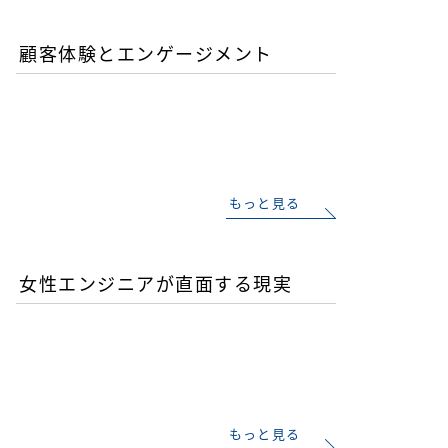
顧客体験とエンゲージメント
「イン・ザ・メガチャー
チ」で読む推し文化の作為
と消費の物語
もっと見る
女性エンジニアが直面する現実
優秀な女性エンジニアを増
やすことが今後のITビジネ
ス成功の鍵
もっと見る