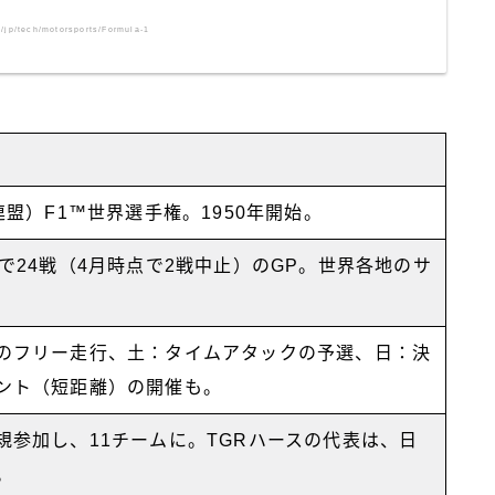
a/jp/tech/motorsports/Formula-1
連盟）F1™️世界選手権。1950年開始。
で24戦（4月時点で2戦中止）のGP。世界各地のサ
のフリー走行、土：タイムアタックの予選、日：決
ント（短距離）の開催も。
規参加し、11チームに。TGRハースの代表は、日
。