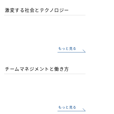
激変する社会とテクノロジー
AIが書いたコードは誰の責
任か？企業が直面するガバ
ナンスの空白
もっと見る
チームマネジメントと働き方
AI時代の人材育成戦略-新
人エンジニアの教育投資は
本当に無駄か？
もっと見る