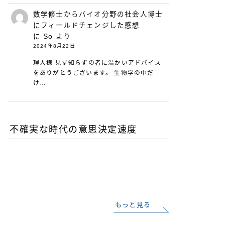
数学修士からバイオ分野の社会人博士
にフィールドチェンジした感想
に
So
より
2024年8月22日
理人様 見ず知らずの者に温かいアドバイス
をありがとうございます。 生物学の中だ
け…
不確実な時代の意思決定速度
DXが陥る最適化の罠-あな
たの組織は何を測定し、見
落としているか
もっと見る