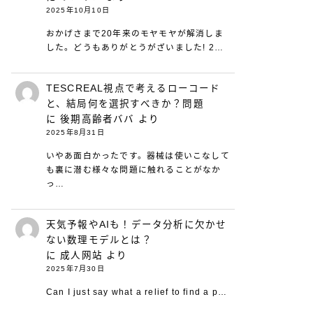
2025年10月10日
おかげさまで20年来のモヤモヤが解消しま
した。どうもありがとうがざいました! 2…
TESCREAL視点で考えるローコード
と、結局何を選択すべきか？問題
に
後期高齢者ババ
より
2025年8月31日
いやあ面白かったです。器械は使いこなして
も裏に潜む様々な問題に触れることがなか
っ…
天気予報やAIも！データ分析に欠かせ
ない数理モデルとは？
に
成人网站
より
2025年7月30日
Can I just say what a relief to find a p…