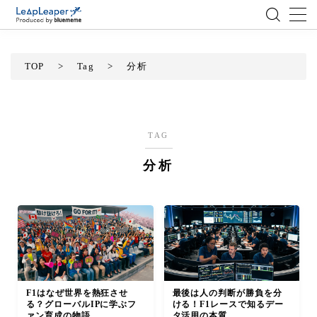
MENU
TOP
>
Tag
>
分析
ローコード
エンジニア
TAG
分析
AI
アジャイル
テクノロジー
BlueMeme
F1はなぜ世界を熱狂させ
最後は人の判断が勝負を分
る？グローバルIPに学ぶフ
ける！F1レースで知るデー
ァン育成の物語
タ活用の本質