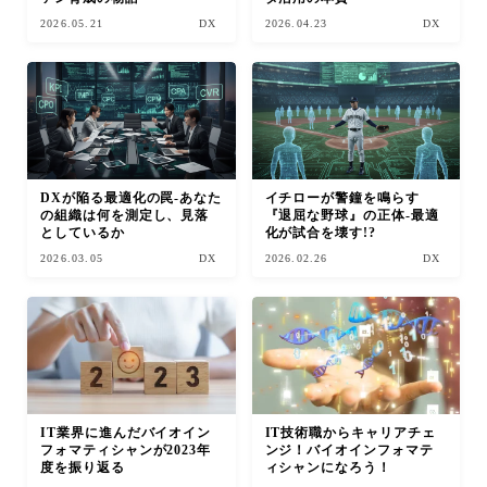
2026.05.21
DX
2026.04.23
DX
DXが陥る最適化の罠-あなた
イチローが警鐘を鳴らす
の組織は何を測定し、見落
『退屈な野球』の正体-最適
としているか
化が試合を壊す!?
2026.03.05
DX
2026.02.26
DX
IT業界に進んだバイオイン
IT技術職からキャリアチェ
フォマティシャンが2023年
ンジ！バイオインフォマテ
度を振り返る
ィシャンになろう！