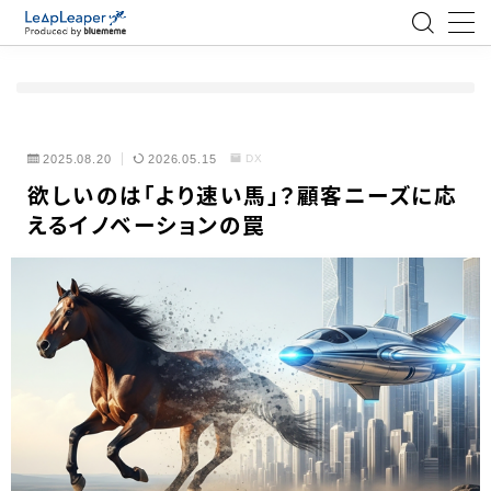
MENU
ローコード
2025.08.20
2026.05.15
DX
欲しいのは「より速い馬」？顧客ニーズに応
エンジニア
えるイノベーションの罠
AI
アジャイル
テクノロジー
BlueMeme