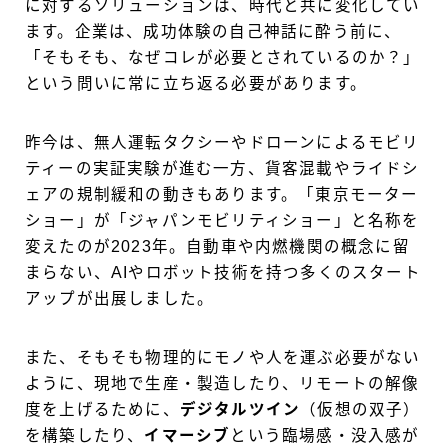
に対するソリューションは、時代と共に変化してい
ます。企業は、成功体験の自己神話に酔う前に、
「そもそも、なぜコレが必要とされているのか？」
という問いに常に立ち返る必要があります。
昨今は、無人運転タクシーやドローンによるモビリ
ティーの実証実験が進む一方、貨客混載やライドシ
ェアの規制緩和の動きもあります。「東京モーター
ショー」が「ジャパンモビリティショー」と名称を
変えたのが2023年。自動車や内燃機関の概念に留
まらない、AIやロボット技術を持つ多くのスタート
アップが出展しました。
また、そもそも物理的にモノや人を運ぶ必要がない
ように、現地で生産・製造したり、リモートの解像
度を上げるために、
デジタルツイン
（仮想の双子）
を構築したり、
イマーシブ
という臨場感・没入感が