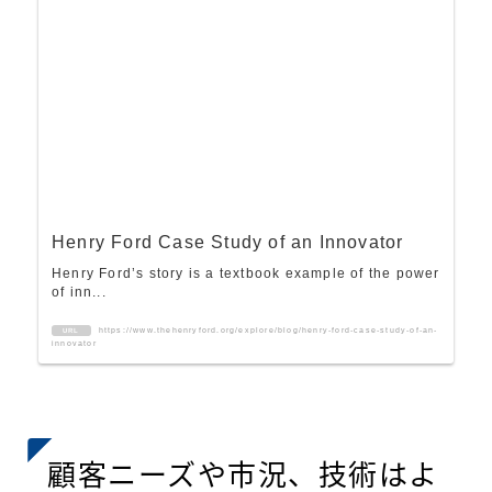
Henry Ford Case Study of an Innovator
Henry Ford’s story is a textbook example of the power
of inn...
https://www.thehenryford.org/explore/blog/henry-ford-case-study-of-an-
URL
innovator
顧客ニーズや市況、技術はよ