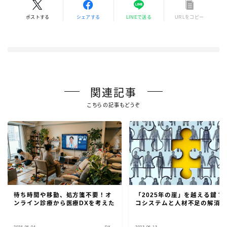
ポストする
シェアする
LINEで送る
URLをコピー
関連記事
こちらの記事もどうぞ
待ち時間や移動、処方箋不要！オ
「2025年の崖」を越える鍵？I
ンライン診療から医療DXを考えた
コシステムと人材不足の解消
2026.06.04
DX
2023.06.13