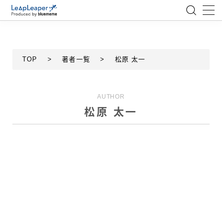
MENU
TOP
>
著者一覧
>
松原 太一
ローコード
エンジニア
AUTHOR
松原 太一
AI
アジャイル
テクノロジー
BlueMeme