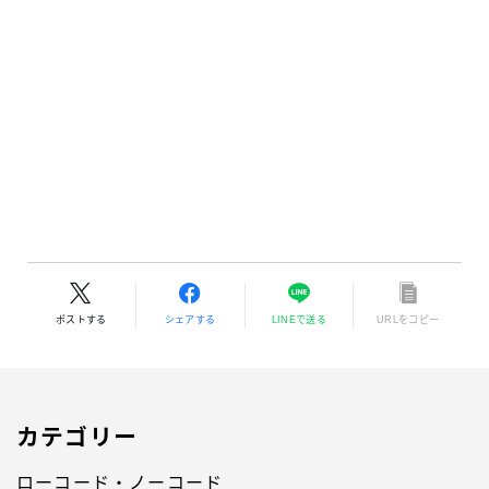
開演迫るIMAGINARC直前！ピアニート公爵たちに緊
急インタビュー
2024.05.29
カルチャー
ポストする
シェアする
LINEで送る
URLをコピー
カテゴリー
ローコード・ノーコード