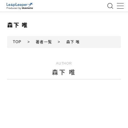
MENU
森下 唯
ローコード
TOP
>
著者一覧
>
森下 唯
エンジニア
AUTHOR
AI
森下 唯
アジャイル
テクノロジー
BlueMeme