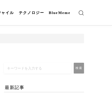
ジャイル
テクノロジー
BlueMeme
検索
最新記事
エネルギー危機とAI時代
のリモートワーク-コロナ
禍との違いとは？