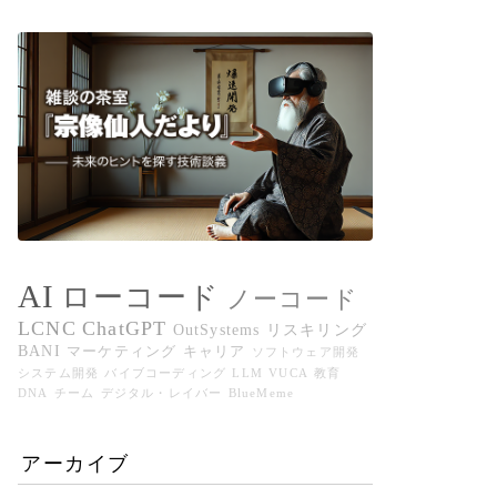
AI
ローコード
ノーコード
LCNC
ChatGPT
OutSystems
リスキリング
BANI
マーケティング
キャリア
ソフトウェア開発
システム開発
バイブコーディング
LLM
VUCA
教育
DNA
チーム
デジタル・レイバー
BlueMeme
アーカイブ