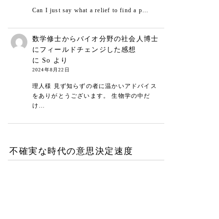
Can I just say what a relief to find a p…
数学修士からバイオ分野の社会人博士
にフィールドチェンジした感想
に
So
より
2024年8月22日
理人様 見ず知らずの者に温かいアドバイス
をありがとうございます。 生物学の中だ
け…
不確実な時代の意思決定速度
DXが陥る最適化の罠-あな
たの組織は何を測定し、見
落としているか