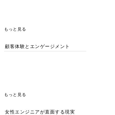
人エンジニアの教育投資は
本当に無駄か？
もっと見る
顧客体験とエンゲージメント
「イン・ザ・メガチャー
チ」で読む推し文化の作為
と消費の物語
もっと見る
女性エンジニアが直面する現実