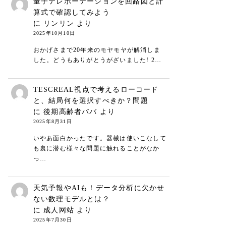
量子テレポーテーションを回路図と計
算式で確認してみよう
に
リンリン
より
2025年10月10日
おかげさまで20年来のモヤモヤが解消しま
した。どうもありがとうがざいました! 2…
TESCREAL視点で考えるローコード
と、結局何を選択すべきか？問題
に
後期高齢者ババ
より
2025年8月31日
いやあ面白かったです。器械は使いこなして
も裏に潜む様々な問題に触れることがなか
っ…
天気予報やAIも！データ分析に欠かせ
ない数理モデルとは？
に
成人网站
より
2025年7月30日