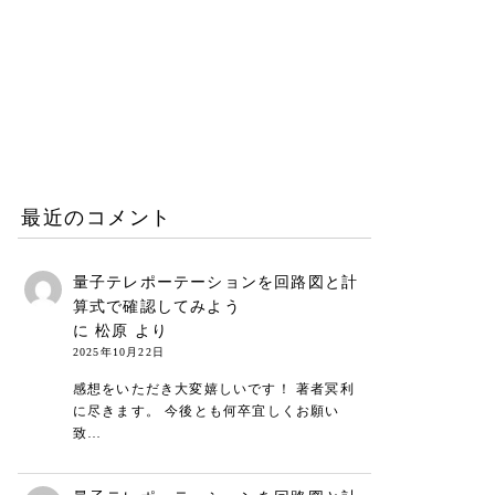
働き方と仕事術
2026.06.25
リープリーパーのリニュー
アルについて（26年6月）
お知らせ
2026.06.08
最近のコメント
量子テレポーテーションを回路図と計
算式で確認してみよう
に
松原
より
2025年10月22日
感想をいただき大変嬉しいです！ 著者冥利
に尽きます。 今後とも何卒宜しくお願い
致…