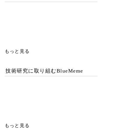
優秀な女性エンジニアを増
やすことが今後のITビジネ
ス成功の鍵
もっと見る
技術研究に取り組むBlueMeme
「ヒグマ風のツキノワグ
マ」は交雑種？ゲノム解析
が示す歴史的真実
もっと見る