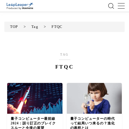
MENU
TOP
>
Tag
>
FTQC
ローコード
エンジニア
TAG
FTQC
AI
アジャイル
テクノロジー
BlueMeme
量子コンピューター最前線
量子コンピューターの時代
2024：誤り訂正のブレイク
って結局いつ来るの？進化
スルーと今後の展望
の過程とは