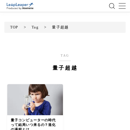
MENU
TOP
>
Tag
>
量子超越
ローコード
エンジニア
TAG
量子超越
AI
アジャイル
テクノロジー
BlueMeme
量子コンピューターの時代
って結局いつ来るの？進化
の過程とは