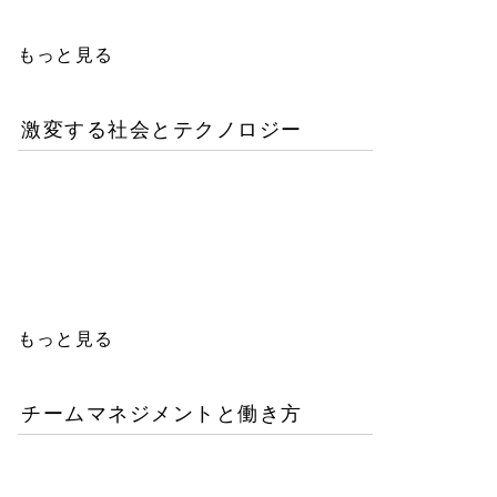
もっと見る
激変する社会とテクノロジー
AIが書いたコードは誰の
責任か？企業が直面するガ
バナンスの空白
もっと見る
チームマネジメントと働き方
AI時代の人材育成戦略-新