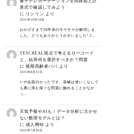
量子テレポーテーションを回路図と計
算式で確認してみよう
に
リンリン
より
2025年10月10日
おかげさまで20年来のモヤモヤが解消しま
した。どうもありがとうがざいました! 2…
TESCREAL視点で考えるローコード
と、結局何を選択すべきか？問題
に
後期高齢者ババ
より
2025年8月31日
いやあ面白かったです。器械は使いこなして
も裏に潜む様々な問題に触れることがなか
っ…
天気予報やAIも！データ分析に欠かせ
ない数理モデルとは？
に
成人网站
より
2025年7月30日