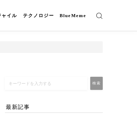
ジャイル
テクノロジー
BlueMeme
検索
最新記事
エネルギー危機とAI時代
のリモートワーク-コロナ
禍との違いとは？