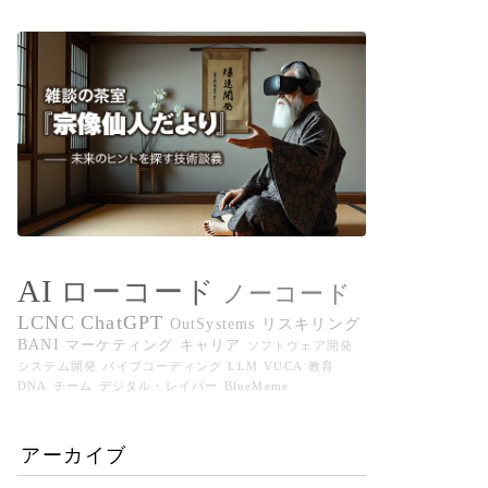
AI
ローコード
ノーコード
LCNC
ChatGPT
OutSystems
リスキリング
BANI
マーケティング
キャリア
ソフトウェア開発
システム開発
バイブコーディング
LLM
VUCA
教育
DNA
チーム
デジタル・レイバー
BlueMeme
アーカイブ