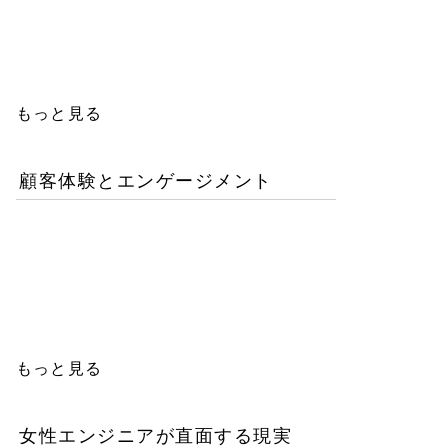
人エンジニアの教育投資は
本当に無駄か？
もっと見る
顧客体験とエンゲージメント
「イン・ザ・メガチャー
チ」で読む推し文化の作為
と消費の物語
もっと見る
女性エンジニアが直面する現実