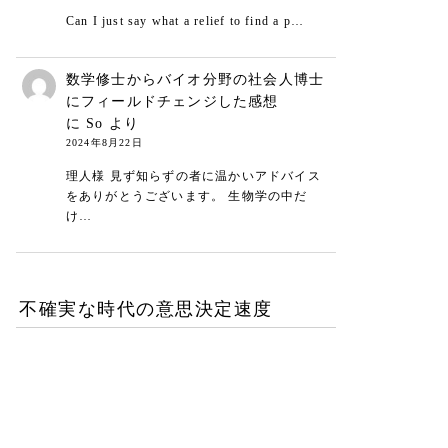
Can I just say what a relief to find a p…
数学修士からバイオ分野の社会人博士
にフィールドチェンジした感想
に
So
より
2024年8月22日
理人様 見ず知らずの者に温かいアドバイス
をありがとうございます。 生物学の中だ
け…
不確実な時代の意思決定速度
DXが陥る最適化の罠-あな
たの組織は何を測定し、見
落としているか