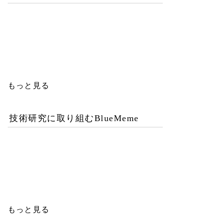
優秀な女性エンジニアを増
やすことが今後のITビジネ
ス成功の鍵
もっと見る
技術研究に取り組むBlueMeme
「ヒグマ風のツキノワグ
マ」は交雑種？ゲノム解析
が示す歴史的真実
もっと見る