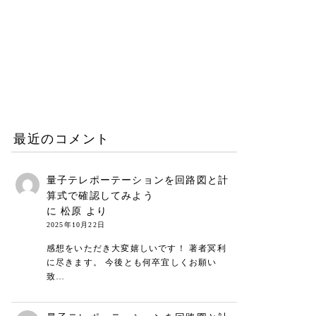
働き方と仕事術
2026.06.25
リープリーパーのリニュー
アルについて（26年6月）
お知らせ
2026.06.08
最近のコメント
量子テレポーテーションを回路図と計
算式で確認してみよう
に
松原
より
2025年10月22日
感想をいただき大変嬉しいです！ 著者冥利
に尽きます。 今後とも何卒宜しくお願い
致…