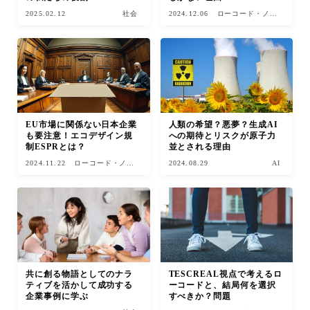
2025.02.12
社会
2024.12.06
ローコード・ノー
コード
EU市場に関係ない日本企業
人類の希望？悪夢？生成AI
も要注意！エコデザイン規
への期待とリスクが原子力
制ESPRとは？
並とされる理由
2024.11.22
ローコード・ノー
2024.08.29
AI
コード
共に創る物語としてのナラ
TESCREAL視点で考えるロ
ティブを活かして成功する
ーコードと、結局何を選択
企業事例に学ぶ
すべきか？問題