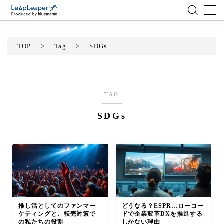
MENU
TOP
>
Tag
>
SDGs
ローコード
エンジニア
TAG
SDGs
AI
アジャイル
テクノロジー
BlueMeme
推し活としてのファンマー
どうなる？ESPR…ローコー
ケティングと、転売対策で
ドで企業変革DXを推進する
の私たちの役割
しかない理由