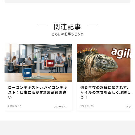
関連記事
こちらの記事もどうぞ
ローコンテキストvsハイコンテキ
適者生存の誤解に騙されず、ア
スト：仕事に活かす意思疎通の違
ャイルの本質を正しく理解し
い
う！
2023.04.10
2025.01.29
アジャイル
アジャ