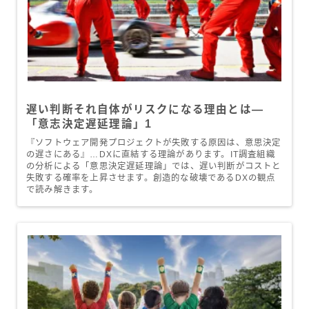
遅い判断それ自体がリスクになる理由とは—
「意志決定遅延理論」1
『ソフトウェア開発プロジェクトが失敗する原因は、意思決定
の遅さにある』…DXに直結する理論があります。IT調査組織
の分析による「意思決定遅延理論」では、遅い判断がコストと
失敗する確率を上昇させます。創造的な破壊であるDXの観点
で読み解きます。