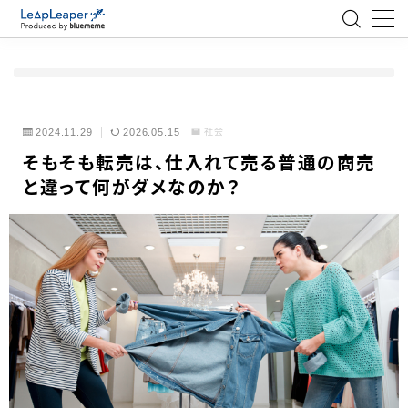
MENU
ローコード
2024.11.29
2026.05.15
社会
そもそも転売は、仕入れて売る普通の商売
エンジニア
と違って何がダメなのか？
AI
アジャイル
テクノロジー
BlueMeme