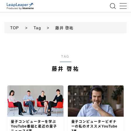
MENU
TOP
>
Tag
>
藤井 啓祐
ローコード
エンジニア
TAG
藤井 啓祐
AI
アジャイル
テクノロジー
BlueMeme
量子コンピューターを学ぶ
量子コンピュータービギナ
YouTube番組と最近の量子
ーの私のオススメYouTube