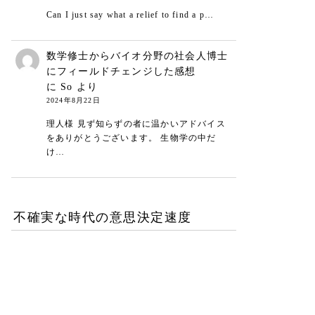
Can I just say what a relief to find a p…
数学修士からバイオ分野の社会人博士
にフィールドチェンジした感想
に
So
より
2024年8月22日
理人様 見ず知らずの者に温かいアドバイス
をありがとうございます。 生物学の中だ
け…
不確実な時代の意思決定速度
DXが陥る最適化の罠-あな
たの組織は何を測定し、見
落としているか