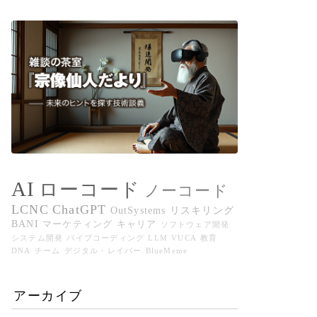
AI
ローコード
ノーコード
LCNC
ChatGPT
OutSystems
リスキリング
BANI
マーケティング
キャリア
ソフトウェア開発
システム開発
バイブコーディング
LLM
VUCA
教育
DNA
チーム
デジタル・レイバー
BlueMeme
アーカイブ