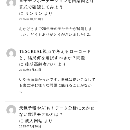
量子テレポーテーションを回路図と計
算式で確認してみよう
に
リンリン
より
2025年10月10日
おかげさまで20年来のモヤモヤが解消しま
した。どうもありがとうがざいました! 2…
TESCREAL視点で考えるローコード
と、結局何を選択すべきか？問題
に
後期高齢者ババ
より
2025年8月31日
いやあ面白かったです。器械は使いこなして
も裏に潜む様々な問題に触れることがなか
っ…
天気予報やAIも！データ分析に欠かせ
ない数理モデルとは？
に
成人网站
より
2025年7月30日