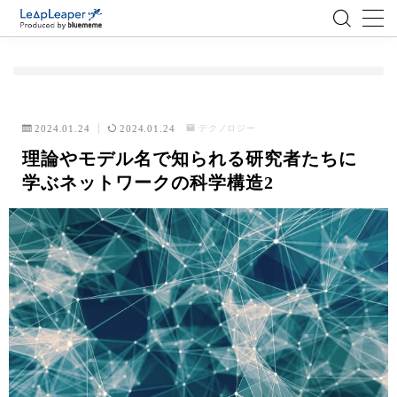
MENU
ローコード
テクノロジー
2024.01.24
2024.01.24
理論やモデル名で知られる研究者たちに
エンジニア
学ぶネットワークの科学構造2
AI
アジャイル
テクノロジー
BlueMeme