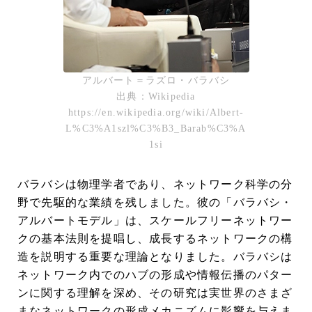
アルバート＝ラズロ・バラバシ
出典：Wikipedia
https://en.wikipedia.org/wiki/Albert-
L%C3%A1szl%C3%B3_Barab%C3%A
1si
バラバシは物理学者であり、ネットワーク科学の分
野で先駆的な業績を残しました。彼の「バラバシ・
アルバートモデル」は、スケールフリーネットワー
クの基本法則を提唱し、成長するネットワークの構
造を説明する重要な理論となりました。バラバシは
ネットワーク内でのハブの形成や情報伝播のパター
ンに関する理解を深め、その研究は実世界のさまざ
まなネットワークの形成メカニズムに影響を与えま