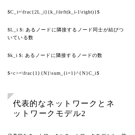
$C_i=\frac{2L_i}{k_i\left(k_i-1\right)}$
$L_i $: あるノードに隣接するノード同士が結びつ
いている数
$k_i $: あるノードに隣接するノードの数
$<c>=\frac{1}{N}\sum_{i=1}^{N}C_i$
代表的なネットワークとネ
ットワークモデル2