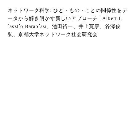
ネットワーク科学: ひと・もの・ことの関係性をデ
ータから解き明かす新しいアプローチ | Albert‐L
´aszl´o Barab´asi、池田裕一、井上寛康、谷澤俊
弘、京都大学ネットワーク社会研究会