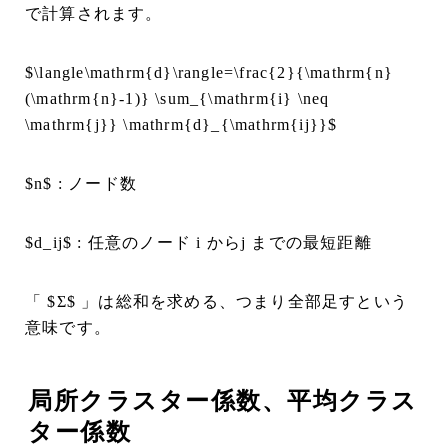
で計算されます。
$\langle\mathrm{d}\rangle=\frac{2}{\mathrm{n}
(\mathrm{n}-1)} \sum_{\mathrm{i} \neq
\mathrm{j}} \mathrm{d}_{\mathrm{ij}}$
$n$ : ノード数
$d_ij$ : 任意のノード i からj までの最短距離
「 $Σ$ 」は総和を求める、つまり全部足すという
意味です。
局所クラスター係数、平均クラス
ター係数