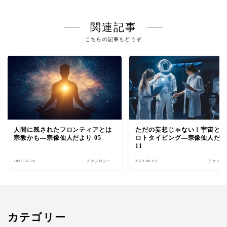
関連記事
こちらの記事もどうぞ
人間に残されたフロンティアとは
ただの妄想じゃない！宇宙とS
宗教かも―宗像仙人だより 05
ロトタイピング―宗像仙人だ
11
2023.06.26
テクノロジー
2023.08.02
テクノロ
Follow Me
カテゴリー