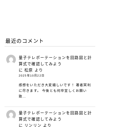
リープリーパーのリニュー
アルについて（26年6月）
2026.06.08
お知らせ
最近のコメント
量子テレポーテーションを回路図と計
算式で確認してみよう
に
松原
より
2025年10月22日
感想をいただき大変嬉しいです！ 著者冥利
に尽きます。 今後とも何卒宜しくお願い
致…
量子テレポーテーションを回路図と計
算式で確認してみよう
に
リンリン
より