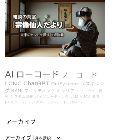
AI
ローコード
ノーコード
LCNC
ChatGPT
OutSystems
リスキリン
グ
BANI
マーケティング
キャリア
ソフトウェア開
発
システム開発
バイブコーディング
LLM
VUCA
教育
DNA
チーム
デジタル・レイバー
BlueMeme
アーカイブ
アーカイブ