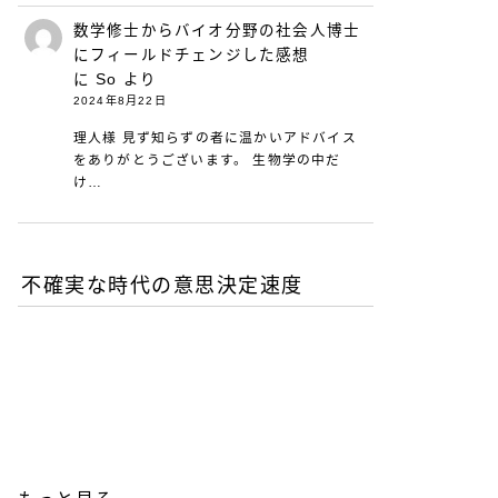
数学修士からバイオ分野の社会人博士
にフィールドチェンジした感想
に
So
より
2024年8月22日
理人様 見ず知らずの者に温かいアドバイス
をありがとうございます。 生物学の中だ
け…
不確実な時代の意思決定速度
DXが陥る最適化の罠-あな
たの組織は何を測定し、見
落としているか