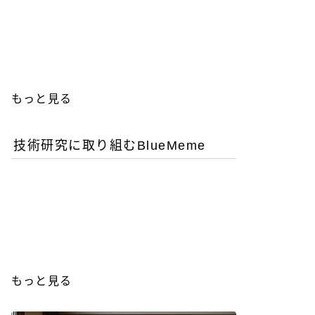
優秀な女性エンジニアを増
やすことが今後のITビジネ
ス成功の鍵
もっと見る
技術研究に取り組むBlueMeme
「ヒグマ風のツキノワグ
マ」は交雑種？ゲノム解析
が示す歴史的真実
もっと見る