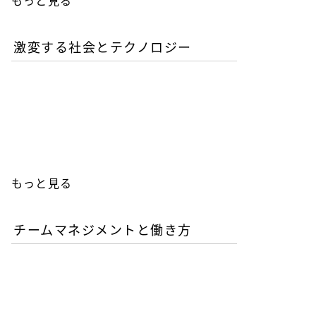
もっと見る
激変する社会とテクノロジー
AIが書いたコードは誰の責
任か？企業が直面するガバ
ナンスの空白
もっと見る
チームマネジメントと働き方
AI時代の人材育成戦略-新
人エンジニアの教育投資は
本当に無駄か？