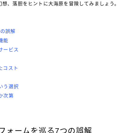
幻想、落胆をヒントに大海原を冒険してみましょう。
つの誤解
機能
サービス
たコスト
いう選択
か次第
フォームを巡る7つの誤解