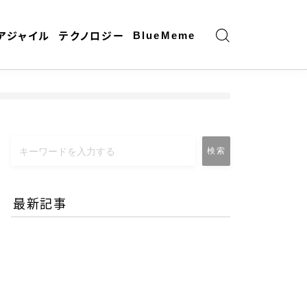
BlueMeme
アジャイル
テクノロジー
検索
最新記事
エネルギー危機とAI時代の
リモートワーク-コロナ禍
との違いとは？
2026.06.25
働き方と仕事術