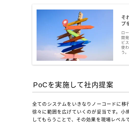
そ
プ
ロ
開
ビ
使
う
PoCを実施して社内提案
全てのシステムをいきなりノーコードに移
徐々に範囲を広げていくのが妥当です。小規
してもらうことで、その効果を現場レベル