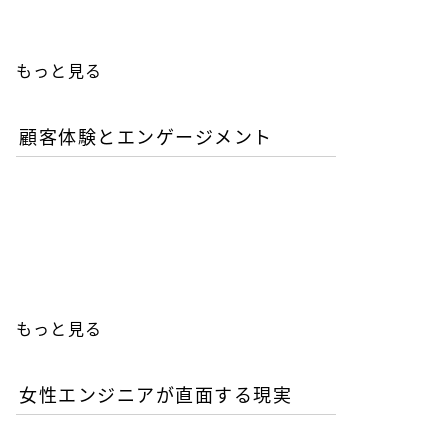
もっと見る
顧客体験とエンゲージメント
「イン・ザ・メガチャー
チ」で読む推し文化の作為
と消費の物語
もっと見る
女性エンジニアが直面する現実