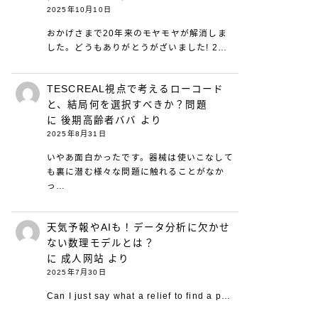
2025年10月10日
おかげさまで20年来のモヤモヤが解消しま
した。どうもありがとうがざいました! 2…
TESCREAL視点で考えるローコード
と、結局何を選択すべきか？問題
に
後期高齢者ババ
より
2025年8月31日
いやあ面白かったです。器械は使いこなして
も裏に潜む様々な問題に触れることがなか
っ…
天気予報やAIも！データ分析に欠かせ
ない数理モデルとは？
に
成人网站
より
2025年7月30日
Can I just say what a relief to find a p…