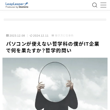
MENU
ローコード
2023.12.08
2024.12.11
働き方と仕事術
パソコンが使えない哲学科の僕がIT企業
エンジニア
で何を果たすか？哲学的問い
AI
アジャイル
テクノロジー
BlueMeme