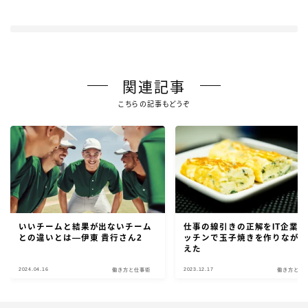
関連記事
こちらの記事もどうぞ
いいチームと結果が出ないチーム
仕事の線引きの正解をIT企業の
との違いとは―伊東 貴行さん2
ッチンで玉子焼きを作りなが
えた
2024.04.16
2023.12.17
働き方と仕事術
働き方と仕