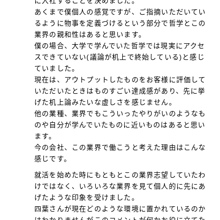
に入社することを決めました。
あくまで僕個人の感覚ですが、ご指摘いただいてい
るように物事を定義づけるという部分で哲学とこの
業界の親和性はあると思います。
僕の場合、大学で学んでいた哲学では現実にアクセ
スできていない(議論が机上で終始している)と感じ
ていました。
現在は、アウトプットしたものをお客様に評価して
いただいたときはものすごい達成感があり、先に挙
げた机上論みたいな虚しさを感じません。
他の業種、業界でもこういったやりがいのようなも
のや自分が学んでいたものに近いものはあると思い
ます。
今の会社、この業界で働こうと考えた理由はこんな
感じです。
就活を始めた時にもともとこの業界志望していたわ
けではなく、いろいろな業界を見て個人的に先にあ
げたような印象を受けました。
四葉さんが現在どのような環境に置かれているのか
はわかりませんがこのコメントが何かお役に立てた