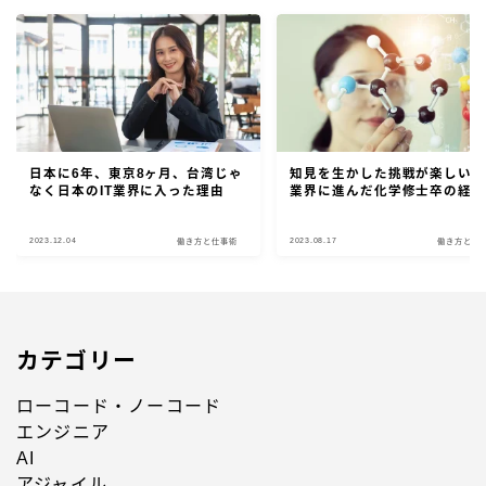
日本に6年、東京8ヶ月、台湾じゃ
知見を生かした挑戦が楽しい！I
なく日本のIT業界に入った理由
業界に進んだ化学修士卒の経
2023.12.04
2023.08.17
働き方と仕事術
働き方と仕
カテゴリー
ローコード・ノーコード
エンジニア
AI
アジャイル