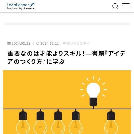
MENU
ローコード
2024.02.22
2024.12.11
働き方と仕事術
重要なのは才能よりスキル！―書籍『アイデ
エンジニア
アのつくり方』に学ぶ
AI
アジャイル
テクノロジー
BlueMeme