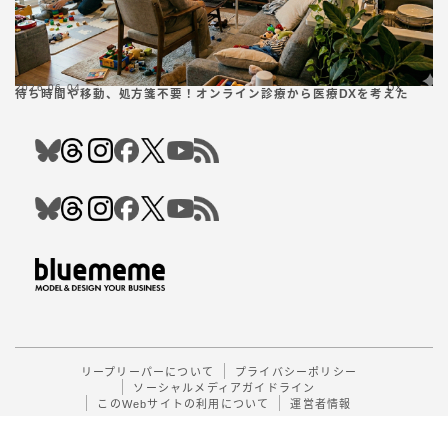
2026.06.04
DX
待ち時間や移動、処方箋不要！オンライン診療から医療DXを考えた
Follow Me
リープリーパーについて
プライバシーポリシー
ソーシャルメディアガイドライン
このWebサイトの利用について
運営者情報
2023–2026 リープリーパー