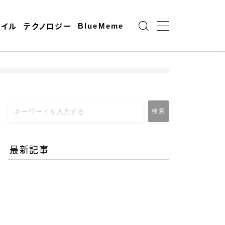
BlueMeme
ャイル
テクノロジー
検索
最新記事
エネルギー危機とAI時代の
リモートワーク-コロナ禍
との違いとは？
2026.06.25
働き方と仕事術