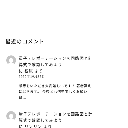
リープリーパーのリニュー
アルについて（26年6月）
2026.06.08
お知らせ
最近のコメント
量子テレポーテーションを回路図と計
算式で確認してみよう
に
松原
より
2025年10月22日
感想をいただき大変嬉しいです！ 著者冥利
に尽きます。 今後とも何卒宜しくお願い
致…
量子テレポーテーションを回路図と計
算式で確認してみよう
に
リンリン
より