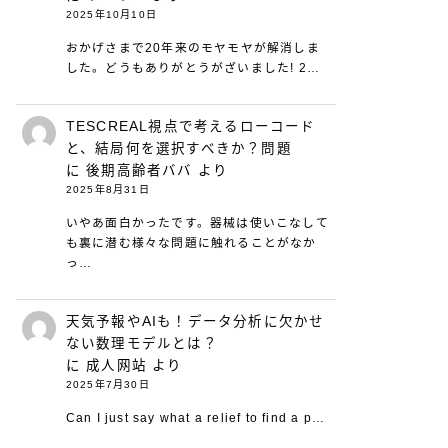
2025年10月10日
おかげさまで20年来のモヤモヤが解消しま
した。どうもありがとうがざいました! 2…
TESCREAL視点で考えるローコード
と、結局何を選択すべきか？問題
に
後期高齢者ババ
より
2025年8月31日
いやあ面白かったです。器械は使いこなして
も裏に潜む様々な問題に触れることがなか
っ…
天気予報やAIも！データ分析に欠かせ
ない数理モデルとは？
に
成人网站
より
2025年7月30日
Can I just say what a relief to find a p…