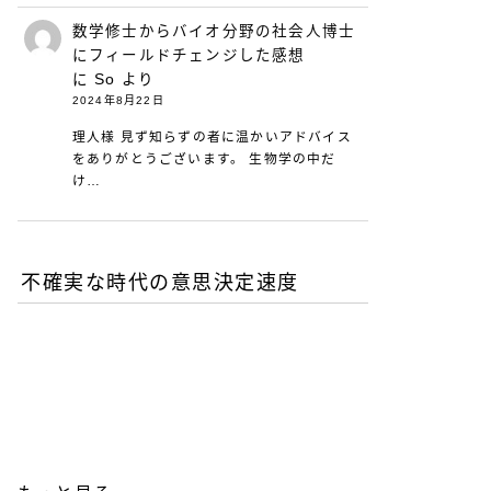
数学修士からバイオ分野の社会人博士
にフィールドチェンジした感想
に
So
より
2024年8月22日
理人様 見ず知らずの者に温かいアドバイス
をありがとうございます。 生物学の中だ
け…
不確実な時代の意思決定速度
DXが陥る最適化の罠-あな
たの組織は何を測定し、見
落としているか