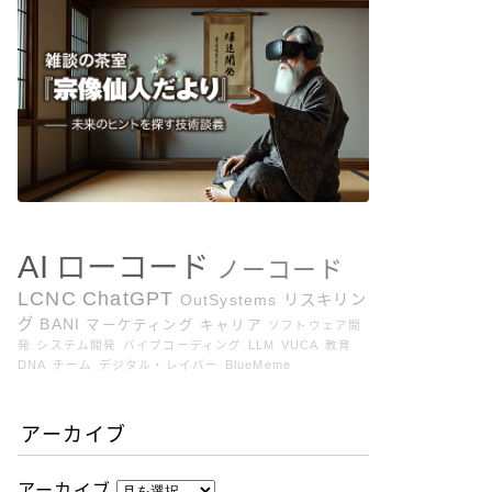
AI
ローコード
ノーコード
LCNC
ChatGPT
OutSystems
リスキリン
グ
BANI
マーケティング
キャリア
ソフトウェア開
発
システム開発
バイブコーディング
LLM
VUCA
教育
DNA
チーム
デジタル・レイバー
BlueMeme
アーカイブ
アーカイブ