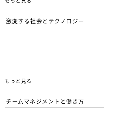
もっと見る
激変する社会とテクノロジー
AIが書いたコードは誰の責
任か？企業が直面するガバ
ナンスの空白
もっと見る
チームマネジメントと働き方
AI時代の人材育成戦略-新
人エンジニアの教育投資は
本当に無駄か？