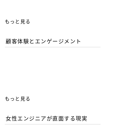
もっと見る
顧客体験とエンゲージメント
「イン・ザ・メガチャー
チ」で読む推し文化の作為
と消費の物語
もっと見る
女性エンジニアが直面する現実