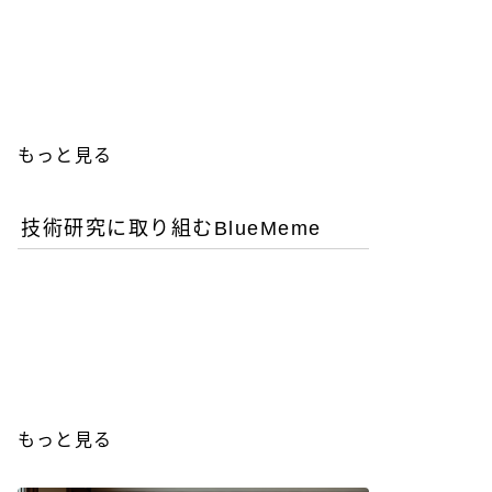
優秀な女性エンジニアを増
やすことが今後のITビジネ
ス成功の鍵
もっと見る
技術研究に取り組むBlueMeme
「ヒグマ風のツキノワグ
マ」は交雑種？ゲノム解析
が示す歴史的真実
もっと見る