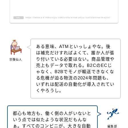
https://www.e-kinokuniya.com/store/kinokuniya-sutto/entree-mejiro/
URL
ある意味、ATMといっしょやな。後
は補充だけすればよくて、誰か人が張
り付いている必要はない。商品管理や
宗像仙人
売上もデータで取れる。B2CのECじ
ゃなく、B2Bでモノが輸送できなくな
る危機が迫る物流の2024年問題も、
いずれは配送の自動化が導入されてい
くやろうし。
都心も地方も、働く側の人がいないと
いう点では似たような状況だもんな
ぁ。すべてのコンビニが、大きな自動
編集部