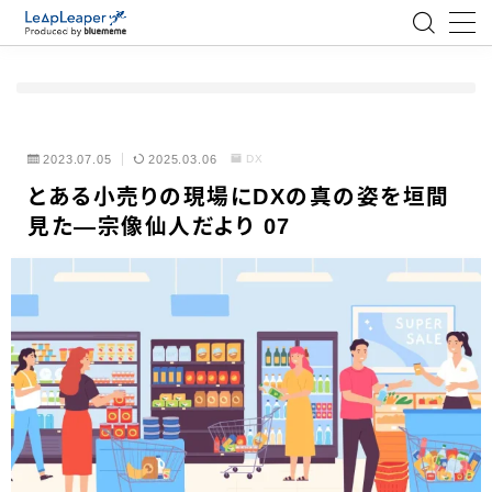
MENU
ローコード
2023.07.05
2025.03.06
DX
とある小売りの現場にDXの真の姿を垣間
エンジニア
見た―宗像仙人だより 07
AI
アジャイル
テクノロジー
BlueMeme