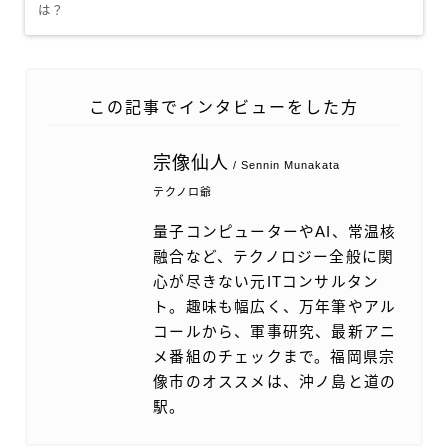
は？
この記事でインタビューをした方
宗像仙人
/ Sennin Munakata
テクノロ爺
量子コンピューターやAI、常温核
融合など、テクノロジー全般に関
心が尽きない元ITコンサルタン
ト。趣味も幅広く、万年筆やアル
コールから、軍事研究、最新アニ
メ番組のチェックまで。福岡県宗
像市のオススメは、沖ノ島と道の
駅。