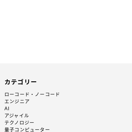
仕事の線引きの正解をIT企業のキッチンで玉子焼きを
作りながら考えた
2023.12.17
働き方と仕事術
カテゴリー
ローコード・ノーコード
エンジニア
AI
アジャイル
テクノロジー
量子コンピューター