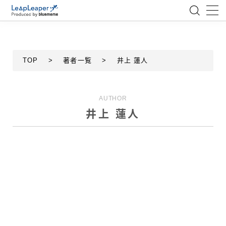
MENU
TOP
>
著者一覧
>
井上 蓮人
ローコード
エンジニア
AUTHOR
井上 蓮人
AI
アジャイル
テクノロジー
BlueMeme