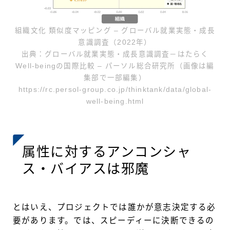
組織文化 類似度マッピング – グローバル就業実態・成長
意識調査（2022年）
出典：グローバル就業実態・成長意識調査－はたらく
Well-beingの国際比較 – パーソル総合研究所（画像は編
集部で一部編集）
https://rc.persol-group.co.jp/thinktank/data/global-
well-being.html
属性に対するアンコンシャ
ス・バイアスは邪魔
とはいえ、プロジェクトでは誰かが意志決定する必
要があります。では、スピーディーに決断できるの