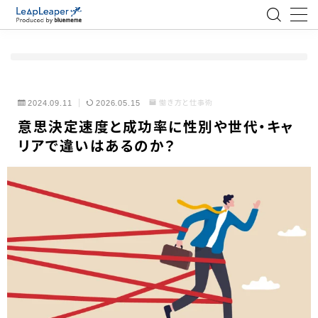
MENU
ローコード
2024.09.11
2026.05.15
働き方と仕事術
意思決定速度と成功率に性別や世代・キャ
エンジニア
リアで違いはあるのか？
AI
アジャイル
テクノロジー
BlueMeme