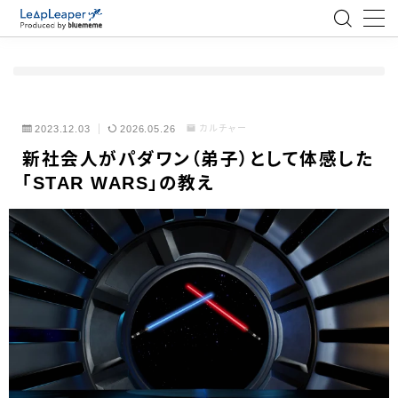
MENU
ローコード
2023.12.03
2026.05.26
カルチャー
新社会人がパダワン（弟子）として体感した
エンジニア
「STAR WARS」の教え
AI
アジャイル
テクノロジー
BlueMeme