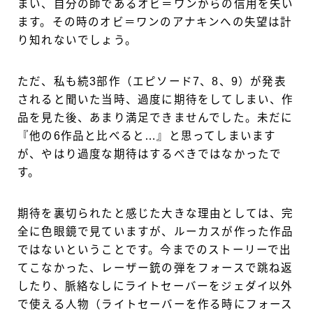
まい、自分の師であるオビ＝ワンからの信用を失い
ます。その時のオビ＝ワンのアナキンへの失望は計
り知れないでしょう。
ただ、私も続3部作（エピソード7、8、9）が発表
されると聞いた当時、過度に期待をしてしまい、作
品を見た後、あまり満足できませんでした。未だに
『他の6作品と比べると…』と思ってしまいます
が、やはり過度な期待はするべきではなかったで
す。
期待を裏切られたと感じた大きな理由としては、完
全に色眼鏡で見ていますが、ルーカスが作った作品
ではないということです。今までのストーリーで出
てこなかった、レーザー銃の弾をフォースで跳ね返
したり、脈絡なしにライトセーバーをジェダイ以外
で使える人物（ライトセーバーを作る時にフォース