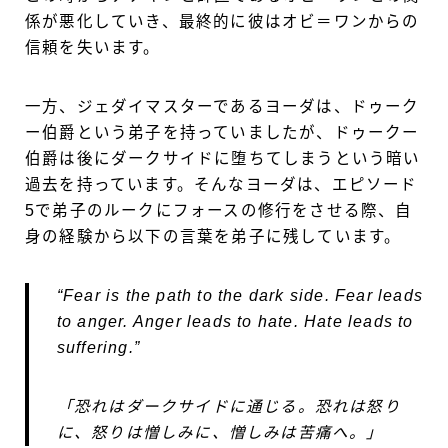
係が悪化していき、最終的に彼はオビ＝ワンからの
信頼を失います。
一方、ジェダイマスターであるヨーダは、ドゥーク
ー伯爵という弟子を持っていましたが、ドゥークー
伯爵は後にダークサイドに堕ちてしまうという暗い
過去を持っています。そんなヨーダは、エピソード
5で弟子のルークにフォースの修行をさせる際、自
身の経験から以下の言葉を弟子に残しています。
“Fear is the path to the dark side. Fear leads
to anger. Anger leads to hate. Hate leads to
suffering.”
「恐れはダークサイドに通じる。恐れは怒り
に、怒りは憎しみに、憎しみは苦痛へ。」