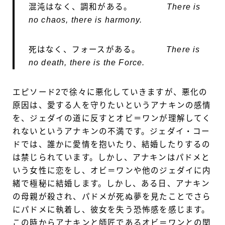
混沌はなく、調和がある。
There is
no chaos, there is harmony.
死はなく、フォースがある。
There is
no death, there is the Force.
エピソード2で徐々に悪化していきますが、悪化の
原因は、愛する人を守りたいというアナキンの感情
を、ジェダイの道に反すとオビ＝ワンが理解してく
れないというアナキンの不満です。ジェダイ・コー
ドでは、誰かに愛情を抱いたり、結婚したりするの
は禁じられています。しかし、アナキンはパドメと
いう女性に恋をし、オビ＝ワンや他のジェダイに内
緒で極秘に結婚します。しかし、ある日、アナキン
の母親が殺され、パドメが死ぬ夢を見たことでさら
にパドメに執着し、彼女を失う恐怖感を感じます。
この時からアナキンと師匠であるオビ＝ワンとの関