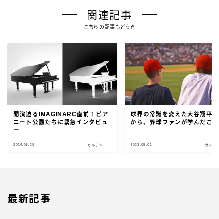
関連記事
こちらの記事もどうぞ
開演迫るIMAGINARC直前！ピア
球界の常識を変えた大谷翔平
ニート公爵たちに緊急インタビュ
から、野球ファンが学んだこ
ー
2024.05.29
2023.05.01
カルチャー
カルチ
最新記事